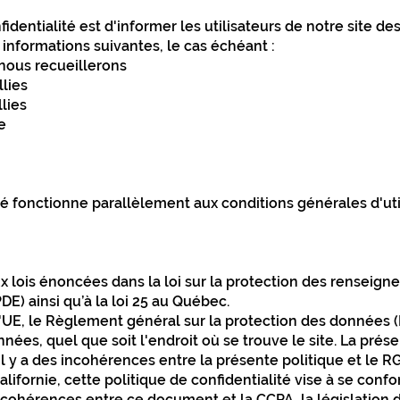
fidentialité est d'informer les utilisateurs de notre site 
 informations suivantes, le cas échéant :
nous recueillerons
llies
lies
e
té fonctionne parallèlement aux conditions générales d'util
x lois énoncées dans la loi sur la protection des renseign
) ainsi qu’à la loi 25 au Québec.
l'UE, le Règlement général sur la protection des données (
nées, quel que soit l'endroit où se trouve le site. La prése
l y a des incohérences entre la présente politique et le R
Californie, cette politique de confidentialité vise à se con
 incohérences entre ce document et la CCPA, la législation d