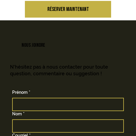
RÉSERVER MAINTENANT
NOUS JOINDRE
N'hésitez pas à nous contacter pour toute
question, commentaire ou suggestion !
Prénom
*
Nom
*
Courriel
*