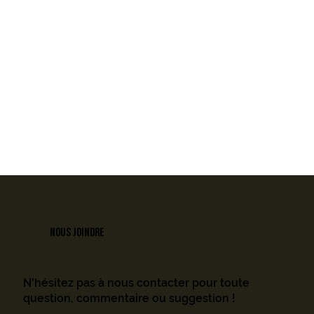
NOUS JOINDRE
N'hésitez pas à nous contacter pour toute
question, commentaire ou suggestion !