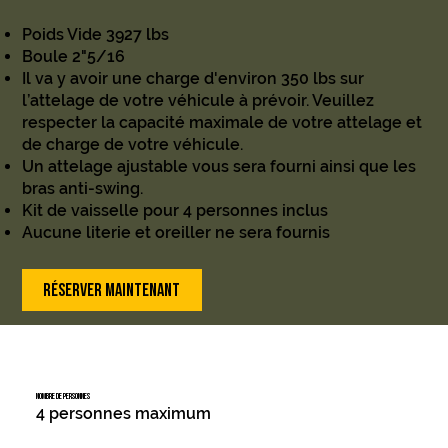
Poids Vide 3927 lbs
Boule 2"5/16
Il va y avoir une charge d'environ 350 lbs sur
l’attelage de votre véhicule à prévoir. Veuillez
respecter la capacité maximale de votre attelage et
de charge de votre véhicule.
Un attelage ajustable vous sera fourni ainsi que les
bras anti-swing.
Kit de vaisselle pour 4 personnes inclus
Aucune literie et oreiller ne sera fournis
RÉSERVER MAINTENANT
NOMBRE DE PERSONNES
4 personnes maximum