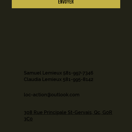
ENVOYER
Samuel Lemieux
581-997-7346
Claudia Lemieux
581-995-8142
loc-action@outlook.com
308 Rue Principale St-Gervais, Qc, G0R
3C0