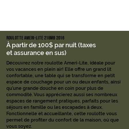
ROULOTTE Ameri-Lite 218MB 2016
À partir de 100
$ par nuit (taxes
et assurance en sus)
Découvrez notre roulotte Ameri-Lite, idéale pour
vos vacances en plein air! Elle offre un grand lit
confortable, une table qui se transforme en petit
espace de couchage pour un ou deux enfants, ainsi
qu’une grande douche en coin pour plus de
commodité. Vous apprécierez aussi ses nombreux
espaces de rangement pratiques, parfaits pour les
séjours en famille ou les escapades à deux.
Fonctionnelle et accueillante, cette roulotte vous
permet de profiter du confort de la maison, où que
vous soyez.